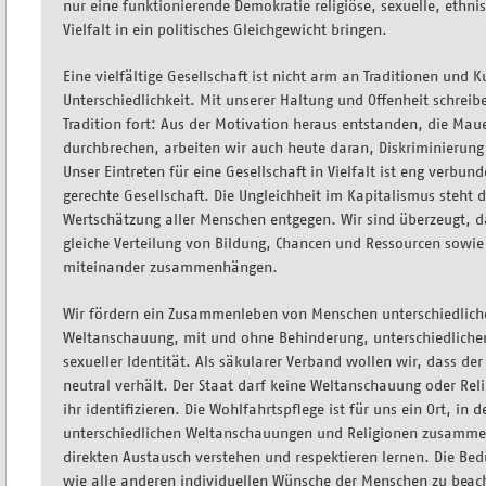
nur eine funktionierende Demokratie religiöse, sexuelle, ethni
Vielfalt in ein politisches Gleichgewicht bringen.
Eine vielfältige Gesellschaft ist nicht arm an Traditionen und K
Unterschiedlichkeit. Mit unserer Haltung und Offenheit schreib
Tradition fort: Aus der Motivation heraus entstanden, die Maue
durchbrechen, arbeiten wir auch heute daran, Diskriminierung
Unser Eintreten für eine Gesellschaft in Vielfalt ist eng verbun
gerechte Gesellschaft. Die Ungleichheit im Kapitalismus steht
Wertschätzung aller Menschen entgegen. Wir sind überzeugt, da
gleiche Verteilung von Bildung, Chancen und Ressourcen sowie
miteinander zusammenhängen.
Wir fördern ein Zusammenleben von Menschen unterschiedliche
Weltanschauung, mit und ohne Behinderung, unterschiedlichen
sexueller Identität. Als säkularer Verband wollen wir, dass der
neutral verhält. Der Staat darf keine Weltanschauung oder Reli
ihr identifizieren. Die Wohlfahrtspflege ist für uns ein Ort, i
unterschiedlichen Weltanschauungen und Religionen zusamme
direkten Austausch verstehen und respektieren lernen. Die Bed
wie alle anderen individuellen Wünsche der Menschen zu beac