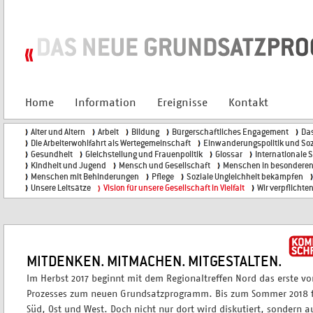
Home
Information
Ereignisse
Kontakt
Alter und Altern
Arbeit
Bildung
Bürgerschaftliches Engagement
Das
Die Arbeiterwohlfahrt als Wertegemeinschaft
Einwanderungspolitik und Sozi
Gesundheit
Gleichstellung und Frauenpolitik
Glossar
Internationale So
Kindheit und Jugend
Mensch und Gesellschaft
Menschen in besonderen
Menschen mit Behinderungen
Pflege
Soziale Ungleichheit bekämpfen
Unsere Leitsätze
Vision für unsere Gesellschaft in Vielfalt
Wir verpflichte
MITDENKEN. MITMACHEN. MITGESTALTEN.
Im Herbst 2017 beginnt mit dem Regionaltreffen Nord das erste vo
Prozesses zum neuen Grundsatzprogramm. Bis zum Sommer 2018 fo
Süd, Ost und West. Doch nicht nur dort wird diskutiert, sondern auc